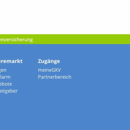
kenversicherung
eremarkt
Zugänge
gen
meineGKV
alarm
Partnerbereich
ebote
beitgeber