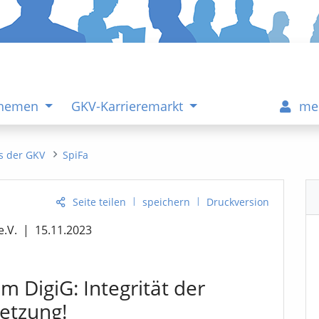
Themen
GKV-Karrieremarkt
me
s der GKV
SpiFa
|
|
Seite teilen
speichern
Druckversion
e.V.
|
15.11.2023
 DigiG: Integrität der
etzung!