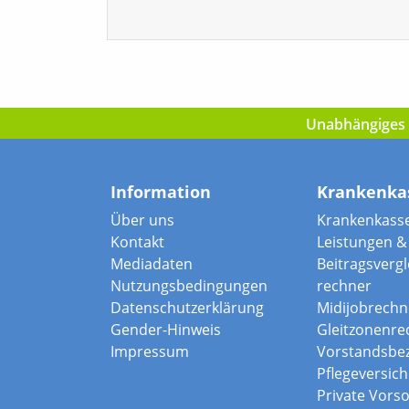
Unabhängiges I
Information
Krankenka
Über uns
Krankenkass
Kontakt
Leistungen & 
Mediadaten
Beitragsvergle
Nutzungsbedingungen
rechner
Datenschutzerklärung
Midijobrechn
Gender-Hinweis
Gleitzonenre
Impressum
Vorstandsbe
Pflegeversic
Private Vors