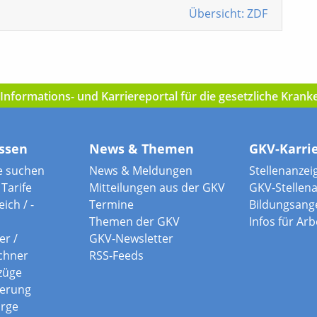
Übersicht: ZDF
nformations- und Karriereportal für die gesetzliche Kran
ssen
News & Themen
GKV-Karri
e suchen
News & Meldungen
Stellenanzei
Tarife
Mitteilungen aus der GKV
GKV-Stellen
ich / -
Termine
Bildungsang
Themen der GKV
Infos für Ar
er /
GKV-Newsletter
chner
RSS-Feeds
züge
herung
orge