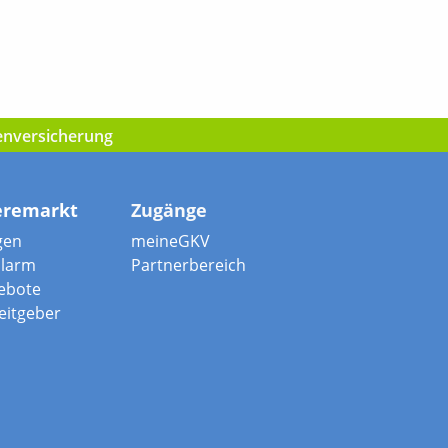
kenversicherung
eremarkt
Zugänge
gen
meineGKV
alarm
Partnerbereich
ebote
beitgeber