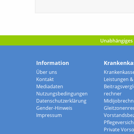
Unabhängiges I
Information
Krankenka
Über uns
Krankenkass
Kontakt
Leistungen & 
Mediadaten
Beitragsvergle
Nutzungsbedingungen
rechner
Datenschutzerklärung
Midijobrechn
Gender-Hinweis
Gleitzonenre
Impressum
Vorstandsbe
Pflegeversic
Private Vors