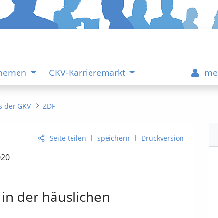
Themen
GKV-Karrieremarkt
me
s der GKV
ZDF
|
|
Seite teilen
speichern
Druckversion
020
in der häuslichen