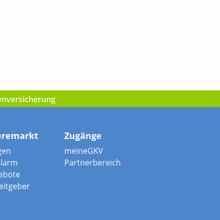
kenversicherung
eremarkt
Zugänge
gen
meineGKV
alarm
Partnerbereich
ebote
beitgeber