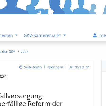
Themen
GKV-Karrieremarkt
me
s der GKV
vdek
|
|
Seite teilen
speichern
Druckversion
2024
allversorgung
berfällige Reform der