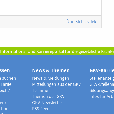
Übersicht: vdek
nformations- und Karriereportal für die gesetzliche Kran
ssen
News & Themen
GKV-Karri
e suchen
News & Meldungen
Stellenanzei
Tarife
Mitteilungen aus der GKV
GKV-Stellen
ich / -
Termine
Bildungsang
Themen der GKV
Infos für Ar
er /
GKV-Newsletter
chner
RSS-Feeds