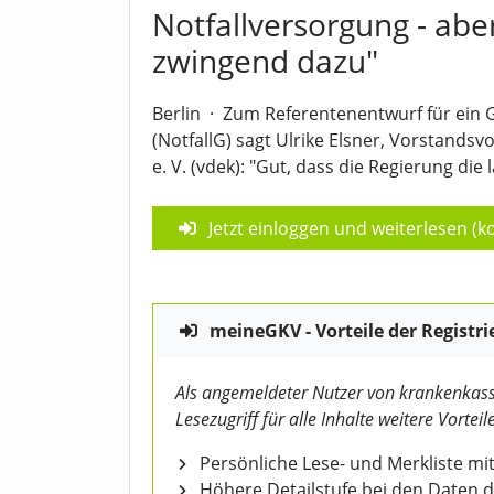
Notfallversorgung - abe
zwingend dazu"
Berlin
·
Zum Referentenentwurf für ein 
(NotfallG) sagt Ulrike Elsner, Vorstands
e. V. (vdek): "Gut, dass die Regierung die l
Jetzt einloggen und weiterlesen (ko
meineGKV - Vorteile der Registri
Als angemeldeter Nutzer von krankenkass
Lesezugriff für alle Inhalte weitere Vorteile
Persönliche Lese- und Merkliste mit
Höhere Detailstufe bei den Daten 