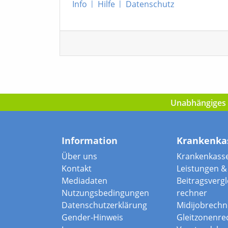
Info
|
Hilfe
|
Datenschutz
Unabhängiges I
Information
Krankenka
Über uns
Krankenkass
Kontakt
Leistungen & 
Mediadaten
Beitragsvergle
Nutzungsbedingungen
rechner
Datenschutzerklärung
Midijobrechn
Gender-Hinweis
Gleitzonenre