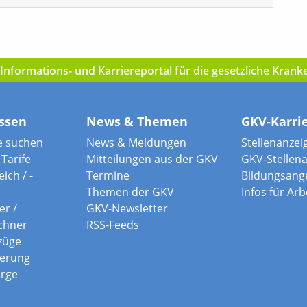
nformations- und Karriereportal für die gesetzliche Kran
ssen
News & Themen
GKV-Karri
e suchen
News & Meldungen
Stellenanzei
Tarife
Mitteilungen aus der GKV
GKV-Stellen
ich / -
Termine
Bildungsang
Themen der GKV
Infos für Ar
er /
GKV-Newsletter
chner
RSS-Feeds
züge
herung
orge