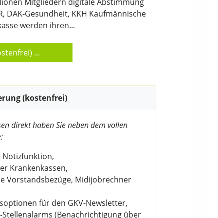
lionen Mitgliedern digitale Abstimmung
ER, DAK-Gesundheit, KKH Kaufmännische
asse werden ihren...
stenfrei)
...
erung (kostenfrei)
en direkt haben Sie neben dem vollen
:
 Notizfunktion,
der Krankenkassen,
wie Vorstandsbezüge, Midijobrechner
nsoptionen für den GKV-Newsletter,
V-Stellenalarms (Benachrichtigung über