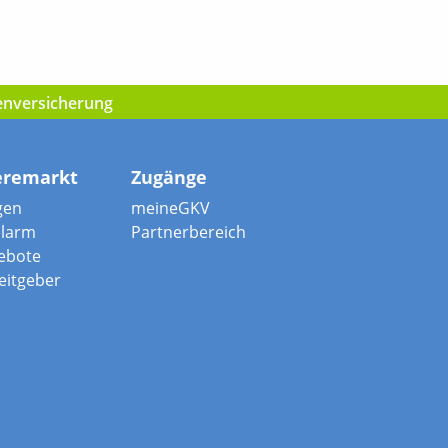
kenversicherung
eremarkt
Zugänge
gen
meineGKV
alarm
Partnerbereich
ebote
beitgeber