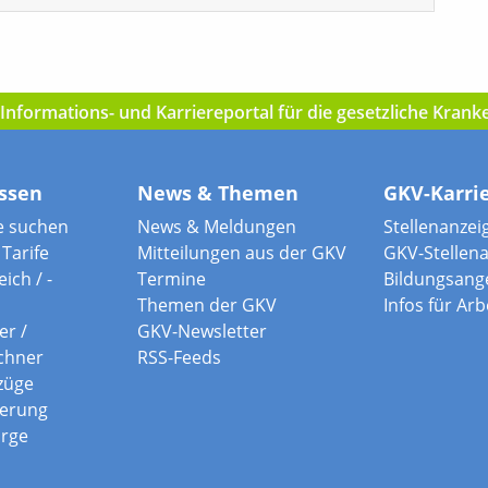
nformations- und Karriereportal für die gesetzliche Kran
ssen
News & Themen
GKV-Karri
e suchen
News & Meldungen
Stellenanzei
Tarife
Mitteilungen aus der GKV
GKV-Stellen
ich / -
Termine
Bildungsang
Themen der GKV
Infos für Ar
er /
GKV-Newsletter
chner
RSS-Feeds
züge
herung
orge