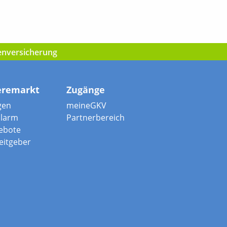
kenversicherung
eremarkt
Zugänge
gen
meineGKV
alarm
Partnerbereich
ebote
beitgeber