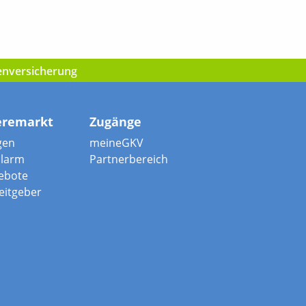
kenversicherung
eremarkt
Zugänge
gen
meineGKV
alarm
Partnerbereich
ebote
beitgeber