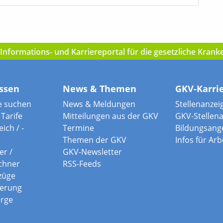
nformations- und Karriereportal für die gesetzliche Kran
ssen
News & Themen
GKV-Karri
e suchen
News & Meldungen
Stellenanzei
Tarife
Mitteilungen aus der GKV
GKV-Stellen
ich / -
Termine
Bildungsang
Themen der GKV
Infos für Ar
er /
GKV-Newsletter
chner
RSS-Feeds
züge
herung
orge