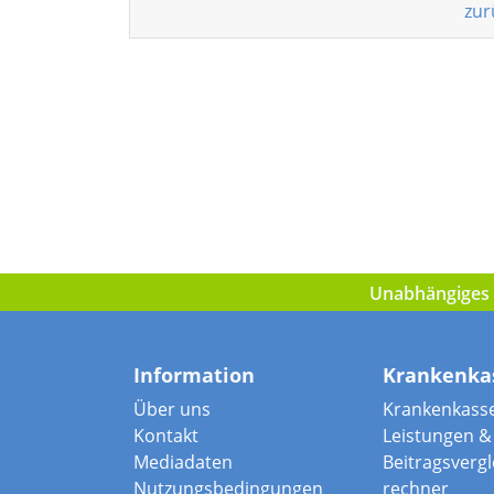
zur
Unabhängiges I
Information
Krankenka
Über uns
Krankenkass
Kontakt
Leistungen & 
Mediadaten
Beitragsvergle
Nutzungsbedingungen
rechner