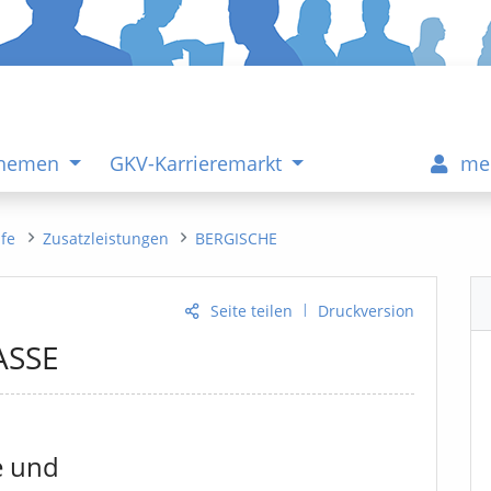
Themen
GKV-Karrieremarkt
me
ife
Zusatzleistungen
BERGISCHE
|
Seite teilen
Druckversion
ASSE
e und