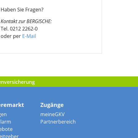
Haben Sie Fragen?
Kontakt zur BERGISCHE:
Tel. 0212 2262-0
oder per
E-Mail
kenversicherung
eremarkt
Zugänge
gen
meineGKV
alarm
Partnerbereich
ebote
beitgeber