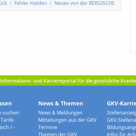
ück
|
Fehler melden
|
Neues von der BERGISCHE
nformations- und Karriereportal für die gesetzliche Kran
ssen
News & Themen
GKV-Karri
e suchen
News & Meldungen
Stellenanzei
Tarife
Mitteilungen aus der GKV
GKV-Stellen
ich / -
Termine
Bildungsang
Themen der GKV
Infos für Ar