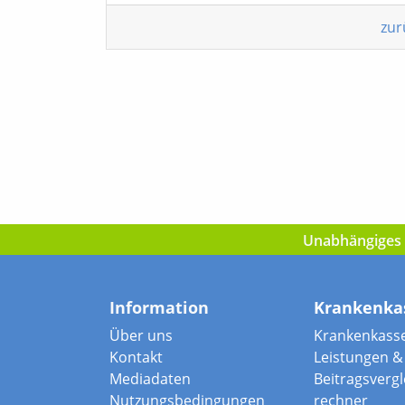
zur
Unabhängiges I
Information
Krankenka
Über uns
Krankenkass
Kontakt
Leistungen & 
Mediadaten
Beitragsvergle
Nutzungsbedingungen
rechner