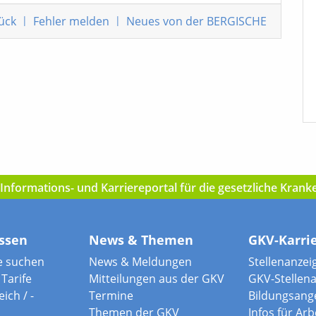
ück
|
Fehler melden
|
Neues von der BERGISCHE
nformations- und Karriereportal für die gesetzliche Kran
ssen
News & Themen
GKV-Karri
e suchen
News & Meldungen
Stellenanzei
Tarife
Mitteilungen aus der GKV
GKV-Stellen
ich / -
Termine
Bildungsang
Themen der GKV
Infos für Ar