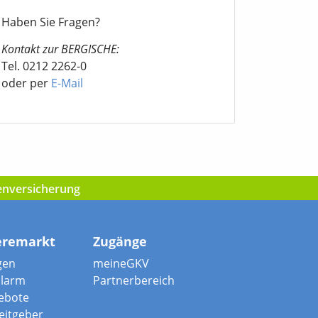
Haben Sie Fragen?
Kontakt zur BERGISCHE:
Tel. 0212 2262-0
oder per
E-Mail
kenversicherung
eremarkt
Zugänge
gen
meineGKV
alarm
Partnerbereich
ebote
beitgeber