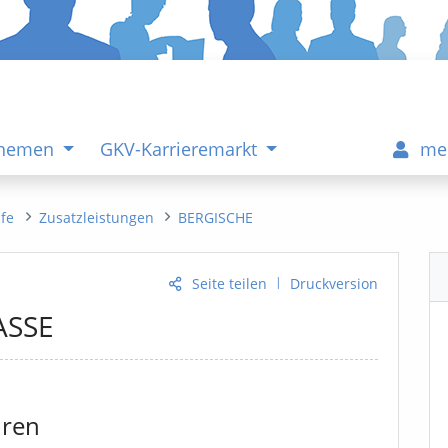
Themen
GKV-Karrieremarkt
me
ife
Zusatzleistungen
BERGISCHE
|
Seite teilen
Druckversion
ASSE
uren