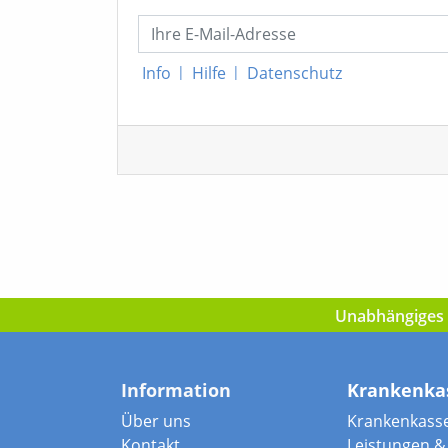
Info
|
Hilfe
|
Datenschutz
Unabhängiges I
Information
Krankenka
Über uns
Krankenkass
Kontakt
Leistungen & 