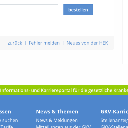
bestellen
zurück
|
Fehler melden
|
Neues von der HEK
nformations- und Karriereportal für die gesetzliche Kran
ssen
News & Themen
GKV-Karri
e suchen
News & Meldungen
Stellenanzei
Tarife
Mitteilungen aus der GKV
GKV-Stellen