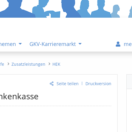
Themen
GKV-Karrieremarkt
me
ife
Zusatzleistungen
HEK
|
Seite teilen
Druckversion
ankenkasse