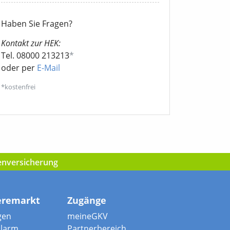
Haben Sie Fragen?
Kontakt zur HEK:
Tel. 08000 213213
*
oder per
E-Mail
*kostenfrei
kenversicherung
eremarkt
Zugänge
gen
meineGKV
alarm
Partnerbereich