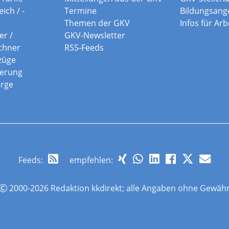
ich / -
Termine
Bildungsang
Themen der GKV
Infos für Ar
er /
GKV-Newsletter
chner
RSS-Feeds
züge
herung
orge
Feeds
:
empfehlen:
2000-2026 Redaktion kkdirekt; alle Angaben ohne Gewäh