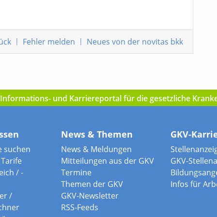
ück
|
Fehler melden
|
Neues von der novitas bkk
nformations- und Karriereportal für die gesetzliche Kran
ssen
News & Themen
GKV-Karri
e suchen
News & Meldungen
Stellenanzei
Tarife
Mitteilungen aus der GKV
GKV-Stellen
ich / -
Termine
Bildungsang
Themen der GKV
Infos für Ar
er /
GKV-Newsletter
chner
RSS-Feeds