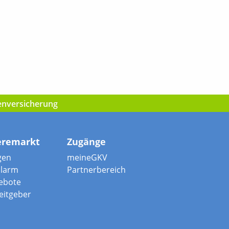
kenversicherung
eremarkt
Zugänge
gen
meineGKV
alarm
Partnerbereich
ebote
beitgeber