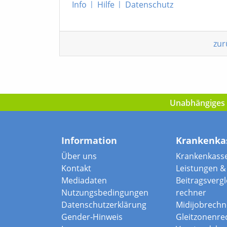
Info
|
Hilfe
|
Datenschutz
zur
Unabhängiges I
Information
Krankenka
Über uns
Krankenkass
Kontakt
Leistungen & 
Mediadaten
Beitragsvergle
Nutzungsbedingungen
rechner
Datenschutzerklärung
Midijobrechn
Gender-Hinweis
Gleitzonenre