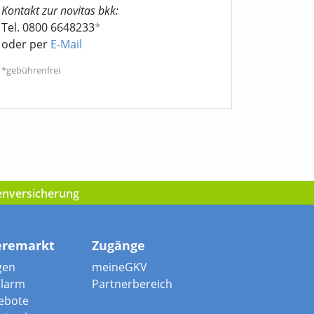
Kontakt zur novitas bkk:
Tel. 0800 6648233
*
oder per
E-Mail
*gebührenfrei
kenversicherung
eremarkt
Zugänge
gen
meineGKV
alarm
Partnerbereich
ebote