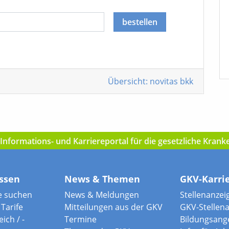
bestellen
Übersicht: novitas bkk
nformations- und Karriereportal für die gesetzliche Kran
ssen
News & Themen
GKV-Karri
e suchen
News & Meldungen
Stellenanzei
Tarife
Mitteilungen aus der GKV
GKV-Stellen
ich / -
Termine
Bildungsang