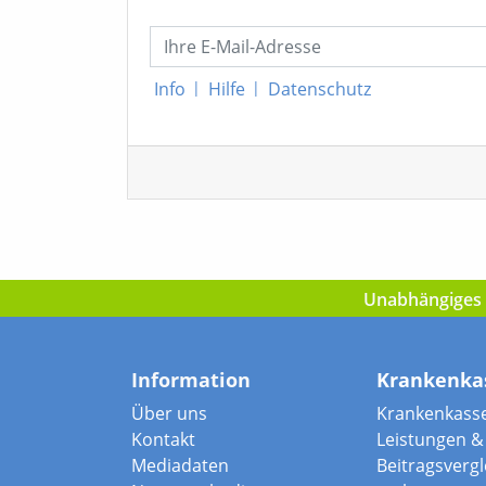
Info
|
Hilfe
|
Datenschutz
Unabhängiges I
Information
Krankenka
Über uns
Krankenkass
Kontakt
Leistungen & 
Mediadaten
Beitragsvergle