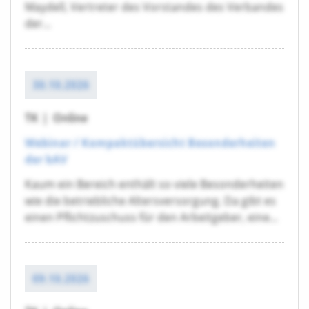
Maydell, Vertreter des Vorstandes des Verbandes
der...
30.10.2026
TK
|
Online
Webinar / Kompaktübersicht Besonderheiten
der bAV
Kaum ein Bereich enthält so viele Besonderheiten
wie die betriebliche Altersversorgung. Da gibt es
einen Pflichtzuschuss für den Arbeitgeber, eine...
09.10.2026