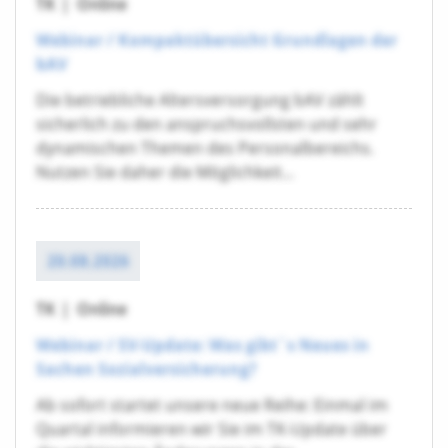
TK
|
Online
Webinar / Kompaktübersicht Grundlagen der
bAV
Die betriebliche Altersversorgung bAV zählt
sicherlich zu den anspruchsvollsten und sehr
dynamischen Themen des Personalbereichs.
Nutzen Sie daher die Möglichkeit...
20.08.2026
TK
|
Online
Webinar / SV-Update: Was gibt´s Neues in
Sachen Sozialversicherung?
Ab sofort startet unsere neue Reihe: Einmal im
Quartal informieren wir Sie im TK-Update über