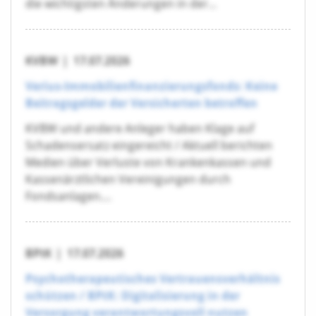
die wichtigsten Änderungen in der...
KVBW
|
17.07.2026
Verius-Immobilienfinanzierungsfonds: Keine
Beitragsgelder der Versicherten betroffen
KVBW und andere Anleger haben Klage auf
Schadensersatz eingereicht / Aktuell berichten
Medien über Verluste von Krankenkassen und
Kassenärztlichen Vereinigungen durch
Fondsanlagen....
BPtK
|
17.07.2026
Psychotherapeutisches Vertrauensverhältnis
schützen / BPtK: Digitalisierung in der
Versorgung verantwortungsvoll nutzen