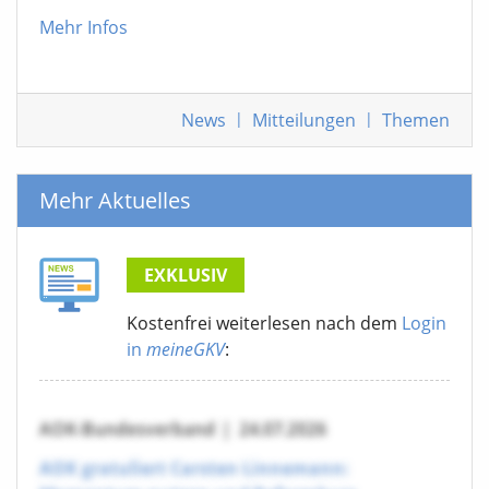
Mehr Infos
News
|
Mitteilungen
|
Themen
Mehr Aktuelles
EXKLUSIV
Kostenfrei weiterlesen nach dem
Login
in
meineGKV
:
AOK-Bundesverband
|
24.07.2026
AOK gratuliert Carsten Linnemann: