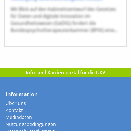
Mit Blick auf den Kabinettsentwurf des Gesetzes
für Daten und digitale Innovation im
Gesundheitswesen (GeDIG) fordert die
Bundespsychotherapeutenkammer (BPtK) eine...
Info- und Karriereportal für die GKV
Information
Über uns
Kontakt
Mediadaten
Nutzungsbedingungen