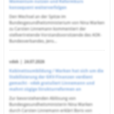
Momentum nutzen und Reformkurs
konsequent weiterverfolgen
Den Wechsel an der Spitze im
Bundesgesundheitsministerium von Nina Warken
zu Carsten Linnemann kommentiert der
stellvertretende Vorstandsvorsitzende des AOK-
Bundesverbandes, Jens...
vdek
|
24.07.2026
Kabinettsumbildung / Warken hat sich um die
Stabilisierung der GKV-Finanzen verdient
gemacht - vdek gratuliert Linnemann und
mahnt zügige Strukturreformen an
Zur bevorstehenden Ablösung von
Bundesgesundheitsministerin Nina Warken
durch Carsten Linnemann erklärt Boris von