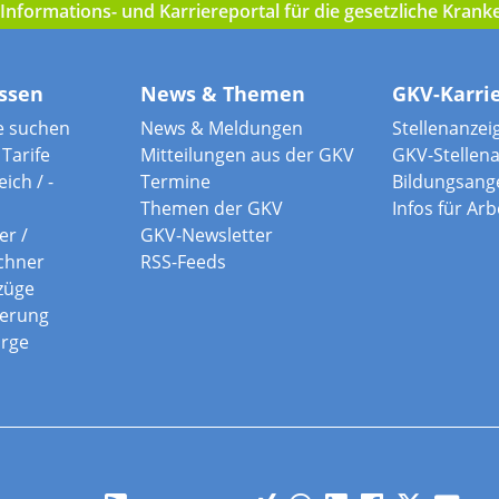
nformations- und Karriereportal für die gesetzliche Kran
ssen
News & Themen
GKV-Karri
e suchen
News & Meldungen
Stellenanzei
Tarife
Mitteilungen aus der GKV
GKV-Stellen
ich / -
Termine
Bildungsang
Themen der GKV
Infos für Ar
er /
GKV-Newsletter
chner
RSS-Feeds
züge
herung
orge