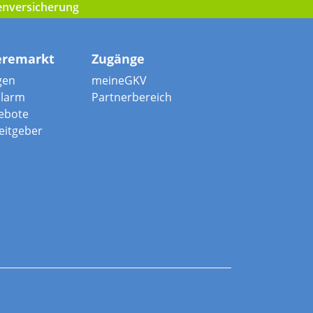
kenversicherung
eremarkt
Zugänge
gen
meineGKV
alarm
Partnerbereich
ebote
beitgeber