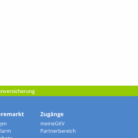
kenversicherung
eremarkt
Zugänge
gen
meineGKV
alarm
Partnerbereich