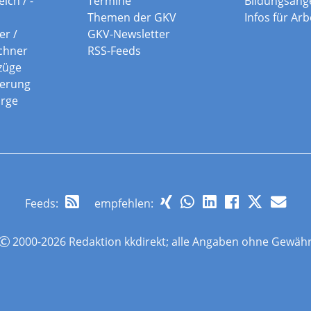
ich / -
Termine
Bildungsang
Themen der GKV
Infos für Ar
er /
GKV-Newsletter
chner
RSS-Feeds
züge
herung
orge
Feeds
:
empfehlen:
2000-2026 Redaktion kkdirekt; alle Angaben ohne Gewäh