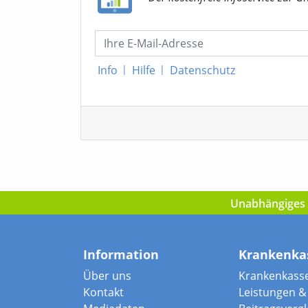
Info
|
Hilfe
|
Datenschutz
Unabhängiges I
Information
Krankenka
Über uns
Krankenkass
Kontakt
Leistungen & 