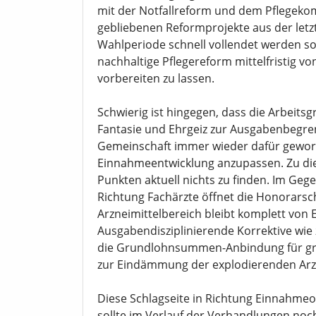
mit der Notfallreform und dem Pflegekom
gebliebenen Reformprojekte aus der letzt
Wahlperiode schnell vollendet werden sol
nachhaltige Pflegereform mittelfristig 
vorbereiten zu lassen.
Schwierig ist hingegen, dass die Arbeits
Fantasie und Ehrgeiz zur Ausgabenbegren
Gemeinschaft immer wieder dafür geworb
Einnahmeentwicklung anzupassen. Zu die
Punkten aktuell nichts zu finden. Im Geg
Richtung Fachärzte öffnet die Honorarsc
Arzneimittelbereich bleibt komplett vo
Ausgabendisziplinierende Korrektive wi
die Grundlohnsummen-Anbindung für gro
zur Eindämmung der explodierenden Arz
Diese Schlagseite in Richtung Einnahmeo
sollte im Verlauf der Verhandlungen noc