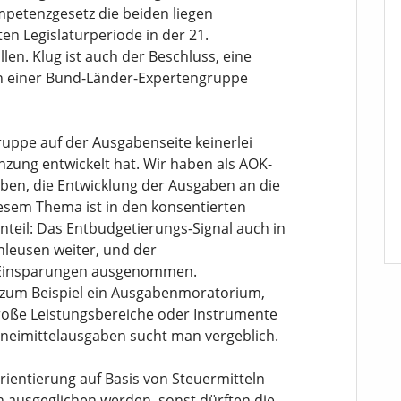
petenzgesetz die beiden liegen
en Legislaturperiode in der 21.
len. Klug ist auch der Beschluss, eine
von einer Bund-Länder-Expertengruppe
gruppe auf der Ausgabenseite keinerlei
zung entwickelt hat. Wir haben als AOK-
en, die Entwicklung der Ausgaben an die
sem Thema ist in den konsentierten
enteil: Das Entbudgetierungs-Signal auch in
hleusen weiter, und der
n Einsparungen ausgenommen.
e zum Beispiel ein Ausgabenmoratorium,
ße Leistungsbereiche oder Instrumente
neimittelausgaben sucht man vergeblich.
rientierung auf Basis von Steuermitteln
h ausgeglichen werden, sonst dürften die