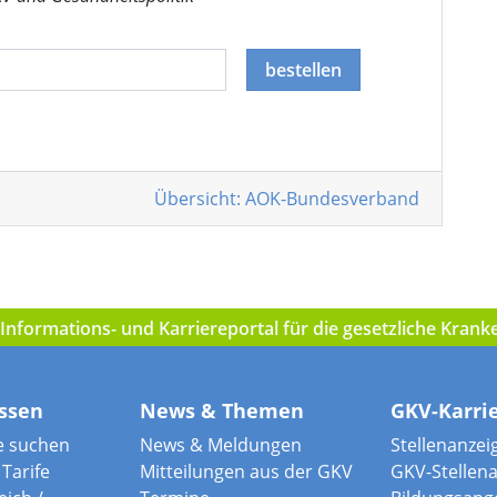
bestellen
Übersicht: AOK-Bundesverband
nformations- und Karriereportal für die gesetzliche Kran
ssen
News & Themen
GKV-Karri
e suchen
News & Meldungen
Stellenanzei
Tarife
Mitteilungen aus der GKV
GKV-Stellen