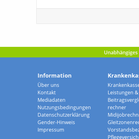
Unabhängiges I
Information
Krankenka
Über uns
Krankenkass
Kontakt
Leistungen & 
Mediadaten
Beitragsvergle
Nutzungsbedingungen
rechner
Datenschutzerklärung
Midijobrechn
Gender-Hinweis
Gleitzonenre
Impressum
Vorstandsbe
Pflegeversic