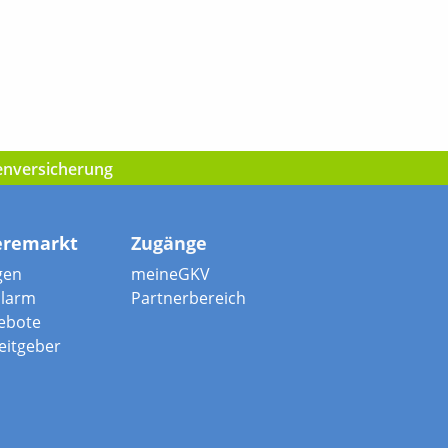
kenversicherung
eremarkt
Zugänge
gen
meineGKV
alarm
Partnerbereich
ebote
beitgeber