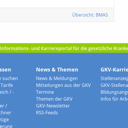
Übersicht: BMAS
nformations- und Karriereportal für die gesetzliche Kran
ssen
News & Themen
GKV-Karri
e suchen
News & Meldungen
Stellenanzei
Tarife
Mitteilungen aus der GKV
GKV-Stellen
ich / -
Termine
Bildungsang
Themen der GKV
Infos für Ar
er /
GKV-Newsletter
chner
RSS-Feeds
züge
herung