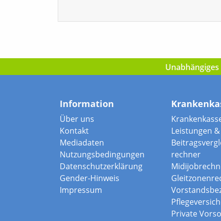
Unabhängiges I
Information
Krankenka
Über uns
Krankenkass
Kontakt
Leistungen & 
Mediadaten
Beitragsvergle
Nutzungsbedingungen
rechner
Datenschutzerklärung
Midijobrechn
Gender-Hinweis
Gleitzonenre
Impressum
Vorstandsbe
Pflegeversic
Private Vors