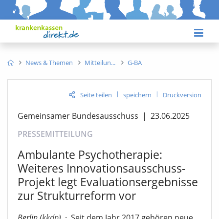
News & Themen
Mitteilun
G-BA
|
|
Seite teilen
speichern
Druckversion
Gemeinsamer Bundesausschuss
|
23.06.2025
PRESSEMITTEILUNG
Ambulante Psychotherapie:
Weiteres Innovationsausschuss-
Projekt legt Evaluationsergebnisse
zur Strukturreform vor
Berlin (
kkdp
)
·
Seit dem Jahr 2017 gehören neue