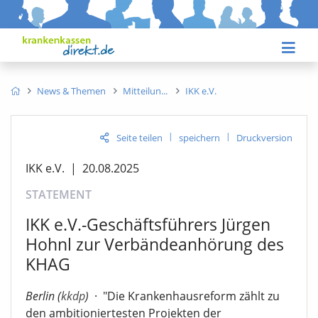
News & Themen
Mitteilun
IKK e.V.
|
|
Seite teilen
speichern
Druckversion
IKK e.V.
|
20.08.2025
STATEMENT
IKK e.V.-Geschäftsführers Jürgen
Hohnl zur Verbändeanhörung des
KHAG
Berlin (
kkdp
)
·
"Die Krankenhausreform zählt zu
den ambitioniertesten Projekten der