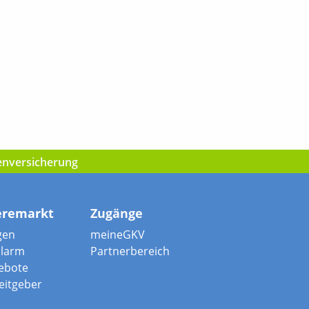
kenversicherung
eremarkt
Zugänge
gen
meineGKV
alarm
Partnerbereich
ebote
beitgeber