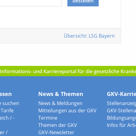
bestellen
Übersicht: LSG Bayern
nformations- und Karriereportal für die gesetzliche Kran
ssen
News & Themen
GKV-Karri
e suchen
News & Meldungen
Stellenanzei
Tarife
Mitteilungen aus der GKV
GKV-Stellen
ich / -
Termine
Bildungsang
Themen der GKV
Infos für Ar
er /
GKV-Newsletter