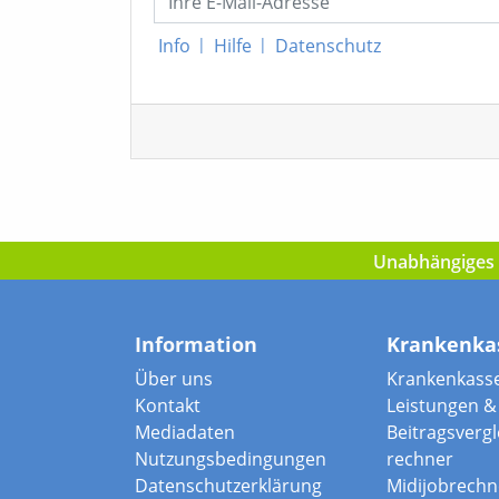
Info
|
Hilfe
|
Datenschutz
Unabhängiges I
Information
Krankenka
Über uns
Krankenkass
Kontakt
Leistungen & 
Mediadaten
Beitragsvergle
Nutzungsbedingungen
rechner
Datenschutzerklärung
Midijobrechn