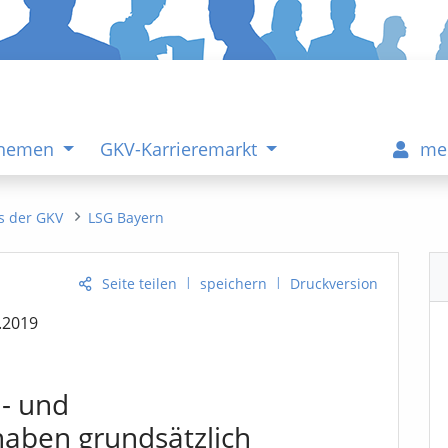
Themen
GKV-Karrieremarkt
me
s der GKV
LSG Bayern
|
|
Seite teilen
speichern
Druckversion
.2019
- und
ben grundsätzlich