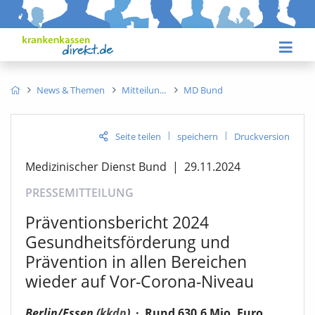
News & Themen
Mitteilun
MD Bund
|
|
Seite teilen
speichern
Druckversion
Medizinischer Dienst Bund
|
29.11.2024
PRESSEMITTEILUNG
Präventionsbericht 2024
Gesundheitsförderung und
Prävention in allen Bereichen
wieder auf Vor-Corona-Niveau
Berlin/Essen (
kkdp
)
·
Rund 630,6 Mio. Euro