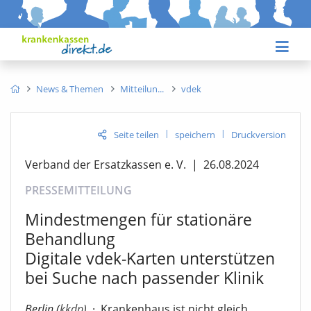
News & Themen
Mitteilun
vdek
|
|
Seite teilen
speichern
Druckversion
Verband der Ersatzkassen e. V.
|
26.08.2024
PRESSEMITTEILUNG
Mindestmengen für stationäre
Behandlung
Digitale vdek-Karten unterstützen
bei Suche nach passender Klinik
Berlin (
kkdp
)
·
Krankenhaus ist nicht gleich