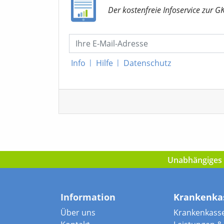
Der kostenfreie Infoservice
zur G
Info
|
Hilfe
|
Datenschutz
Unabhängiges I
Information
Krankenka
Über uns
Krankenkass