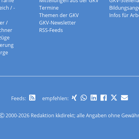
Tarife
Mitteilungen aus der GKV
GKV-Stellen
ich / -
Termine
Bildungsang
Themen der GKV
Infos für Ar
er /
GKV-Newsletter
chner
RSS-Feeds
züge
herung
orge
Feeds
:
empfehlen:
2000-2026 Redaktion kkdirekt; alle Angaben ohne Gewäh