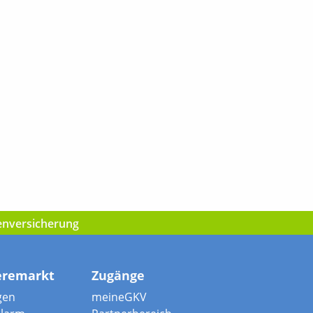
kenversicherung
eremarkt
Zugänge
gen
meineGKV