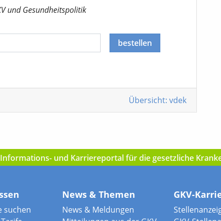
KV
und Gesundheitspolitik
bestellen
Übersicht: vdek
nformations- und Karriereportal für die gesetzliche Kran
ssen
News & Themen
GKV-Karri
e suchen
News & Meldungen
Stellenanzei