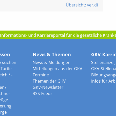
Übersicht: ver.di
nformations- und Karriereportal für die gesetzliche Kran
ssen
News & Themen
GKV-Karri
e suchen
News & Meldungen
Stellenanzei
Tarife
Mitteilungen aus der GKV
GKV-Stellen
ich / -
Termine
Bildungsang
Themen der GKV
Infos für Ar
er /
GKV-Newsletter
chner
RSS-Feeds
züge
herung
orge