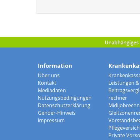
Unabhängiges I
Information
Krankenka
Über uns
Krankenkass
Kontakt
Leistungen & 
Mediadaten
Beitragsvergle
Nutzungsbedingungen
rechner
Datenschutzerklärung
Midijobrechn
Gender-Hinweis
Gleitzonenre
Impressum
Vorstandsbe
Pflegeversic
Private Vors