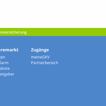
kenversicherung
eremarkt
Zugänge
gen
meineGKV
alarm
Partnerbereich
ebote
beitgeber