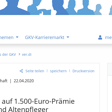
Themen
GKV-Karrieremarkt
me
s der GKV
ver.di
|
|
Seite teilen
speichern
Druckversion
haft
|
22.04.2020
 auf 1.500-Euro-Prämie
nd Altenpfleger