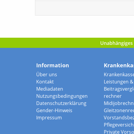
Unabhängiges I
Information
Krankenka
Über uns
Krankenkass
Kontakt
Leistungen & 
Mediadaten
Beitragsvergle
Nutzungsbedingungen
rechner
Datenschutzerklärung
Midijobrechn
Gender-Hinweis
Gleitzonenre
Impressum
Vorstandsbe
Pflegeversic
Private Vors