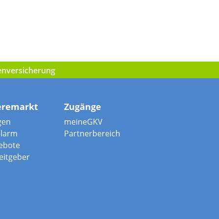
kenversicherung
eremarkt
Zugänge
gen
meineGKV
alarm
Partnerbereich
ebote
beitgeber