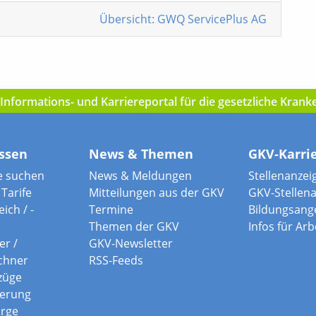
Übersicht: GWQ ServicePlus AG
nformations- und Karriereportal für die gesetzliche Kran
ssen
News & Themen
GKV-Karri
e suchen
News & Meldungen
Stellenanzei
Tarife
Mitteilungen aus der GKV
GKV-Stellen
ich / -
Termine
Bildungsang
Themen der GKV
Infos für Ar
er /
GKV-Newsletter
chner
RSS-Feeds
züge
herung
orge