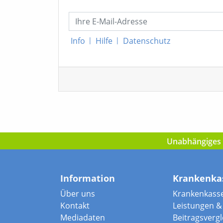
Info
|
Hilfe
|
Datenschutz
Unabhängiges I
Information
Krankenka
Über uns
Krankenkass
Kontakt
Leistungen & 
Mediadaten
Beitragsvergle