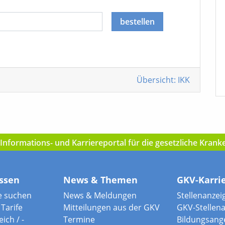
bestellen
Übersicht: IKK
nformations- und Karriereportal für die gesetzliche Kran
ssen
News & Themen
GKV-Karri
e suchen
News & Meldungen
Stellenanzei
Tarife
Mitteilungen aus der GKV
GKV-Stellen
ich / -
Termine
Bildungsang