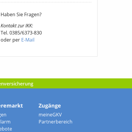
Haben Sie Fragen?
Kontakt zur IKK:
Tel. 0385/6373-830
oder per
E-Mail
kenversicherung
eremarkt
Zugänge
gen
meineGKV
alarm
Partnerbereich
ebote