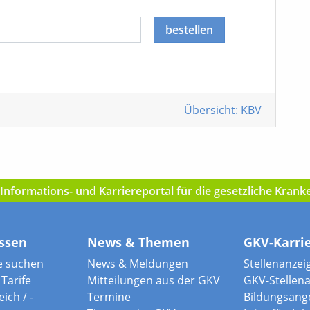
bestellen
Übersicht: KBV
nformations- und Karriereportal für die gesetzliche Kran
ssen
News & Themen
GKV-Karri
e suchen
News & Meldungen
Stellenanzei
Tarife
Mitteilungen aus der GKV
GKV-Stellen
ich / -
Termine
Bildungsang