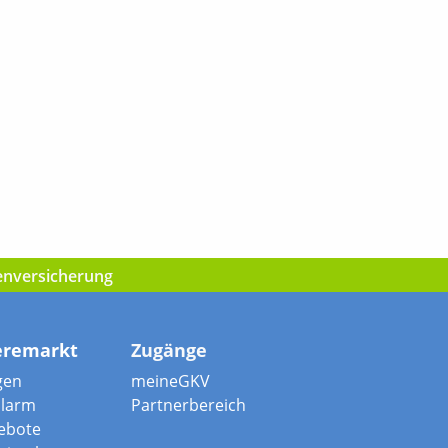
kenversicherung
eremarkt
Zugänge
gen
meineGKV
alarm
Partnerbereich
ebote