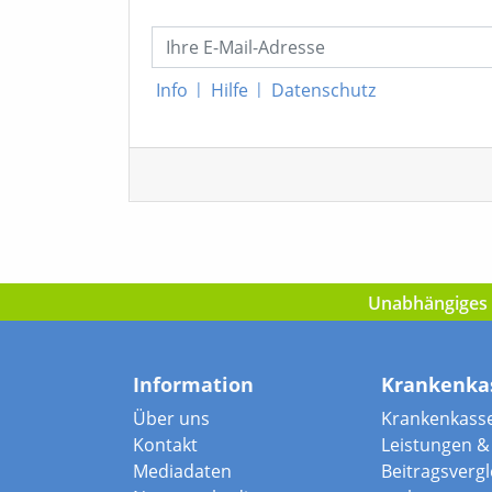
Info
|
Hilfe
|
Datenschutz
Unabhängiges I
Information
Krankenka
Über uns
Krankenkass
Kontakt
Leistungen & 
Mediadaten
Beitragsvergle