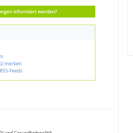
ungen informiert werden?
rm
GI merken
RSS-Feeds
KV
und Gesundheitspolitik