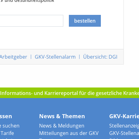
bestellen
 Arbeitgeber
|
GKV-Stellenalarm
|
Übersicht: DGI
nformations- und Karriereportal für die gesetzliche Kran
ssen
News & Themen
GKV-Karri
e suchen
News & Meldungen
Stellenanzei
Tarife
Mitteilungen aus der GKV
GKV-Stellen