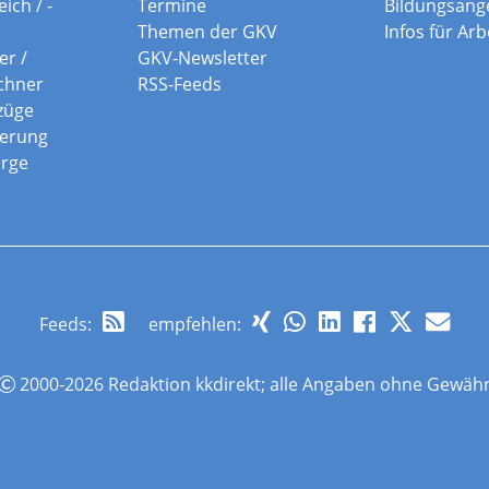
ich / -
Termine
Bildungsang
Themen der GKV
Infos für Ar
er /
GKV-Newsletter
chner
RSS-Feeds
züge
herung
orge
Feeds
:
empfehlen:
2000-2026 Redaktion kkdirekt; alle Angaben ohne Gewäh