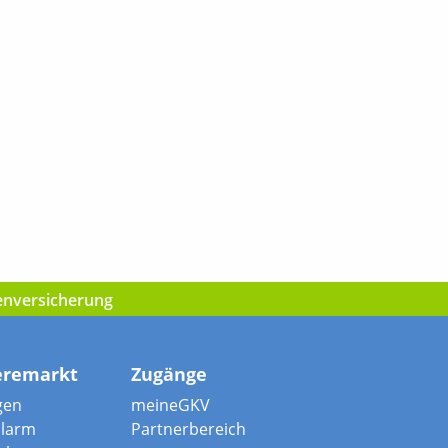
kenversicherung
eremarkt
Zugänge
gen
meineGKV
alarm
Partnerbereich