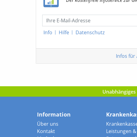
Info
|
Hilfe
|
Datenschutz
Infos für
Unabhängiges I
Information
Krankenka
Über uns
Krankenkass
Kontakt
Leistungen & 