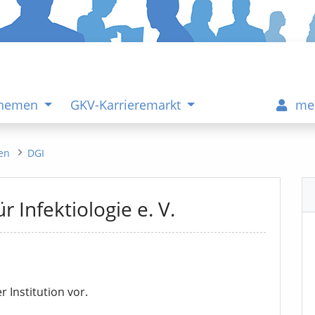
Themen
GKV-Karrieremarkt
me
gen
DGI
r Infektiologie e.
V.
r Institution vor.