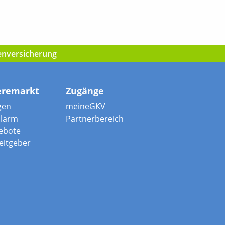
kenversicherung
eremarkt
Zugänge
gen
meineGKV
alarm
Partnerbereich
ebote
beitgeber