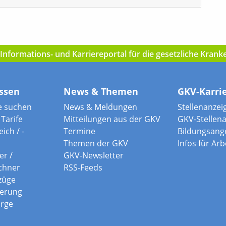
nformations- und Karriereportal für die gesetzliche Kran
ssen
News & Themen
GKV-Karri
e suchen
News & Meldungen
Stellenanzei
Tarife
Mitteilungen aus der GKV
GKV-Stellen
ich / -
Termine
Bildungsang
Themen der GKV
Infos für Ar
er /
GKV-Newsletter
chner
RSS-Feeds
züge
herung
orge