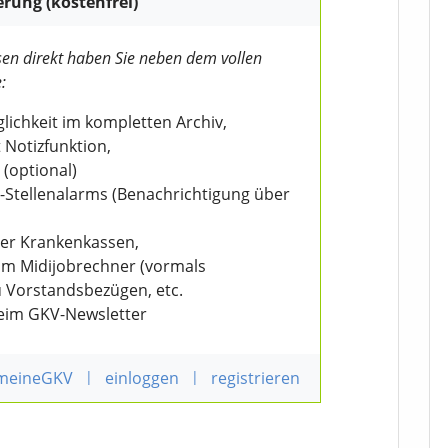
erung (kostenfrei)
en direkt haben Sie neben dem vollen
:
ichkeit im kompletten Archiv,
 Notizfunktion,
 (optional)
V-Stellenalarms (Benachrichtigung über
der Krankenkassen,
eim Midijobrechner (vormals
u Vorstandsbezügen, etc.
beim GKV-Newsletter
 meineGKV
|
einloggen
|
registrieren