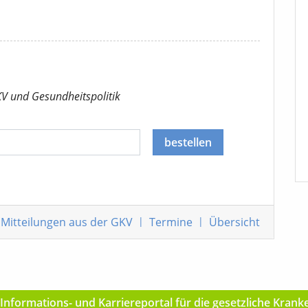
KV
und Gesundheitspolitik
bestellen
Mitteilungen
aus der GKV
|
Termine
|
Übersicht
nformations- und Karriereportal für die gesetzliche Kran