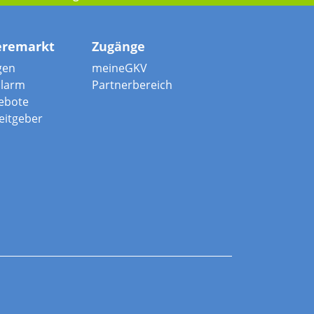
eremarkt
Zugänge
gen
meineGKV
alarm
Partnerbereich
ebote
beitgeber