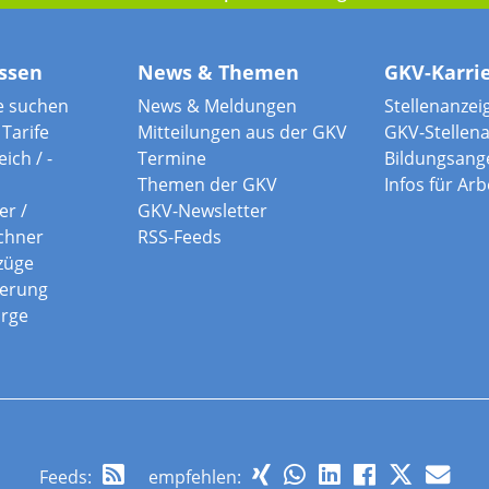
ssen
News & Themen
GKV-Karri
e suchen
News & Meldungen
Stellenanzei
Tarife
Mitteilungen aus der GKV
GKV-Stellen
ich / -
Termine
Bildungsang
Themen der GKV
Infos für Ar
er /
GKV-Newsletter
chner
RSS-Feeds
züge
herung
orge
Feeds
:
empfehlen: