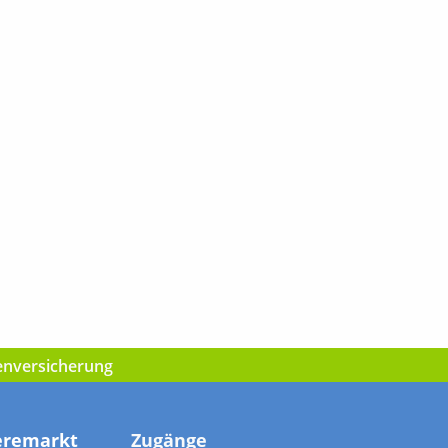
kenversicherung
eremarkt
Zugänge