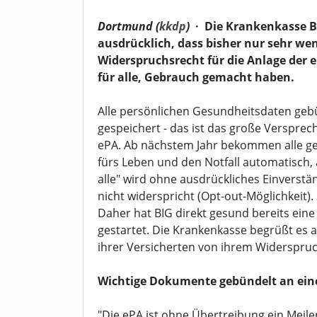
Dortmund (
kkdp
)
·
Die Krankenkasse B
ausdrücklich, dass bisher nur sehr wen
Widerspruchsrecht für die Anlage der 
für alle, Gebrauch gemacht haben.
Alle persönlichen Gesundheitsdaten gebü
gespeichert - das ist das große Versprec
ePA. Ab nächstem Jahr bekommen alle ges
fürs Leben und den Notfall automatisch, 
alle" wird ohne ausdrückliches Einverstän
nicht widerspricht (Opt-out-Möglichkeit). S
Daher hat BIG direkt gesund bereits ei
gestartet. Die Krankenkasse begrüßt es a
ihrer Versicherten von ihrem Widerspr
Wichtige Dokumente gebündelt an eine
"Die ePA ist ohne Übertreibung ein Meil