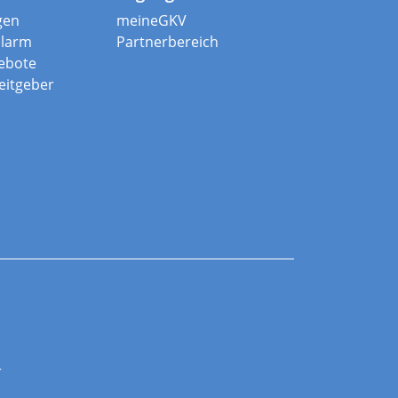
gen
meineGKV
alarm
Partnerbereich
ebote
beitgeber
r