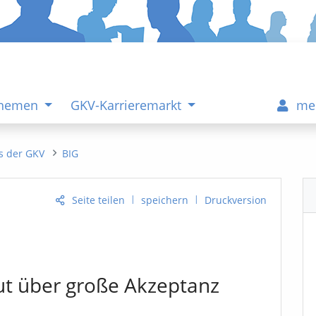
Themen
GKV-Karrieremarkt
me
s der GKV
BIG
|
|
Seite teilen
speichern
Druckversion
eut über große Akzeptanz