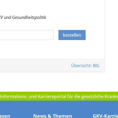
KV
und Gesundheitspolitik
bestellen
Übersicht: BIG
nformations- und Karriereportal für die gesetzliche Kran
ssen
News & Themen
GKV-Karri