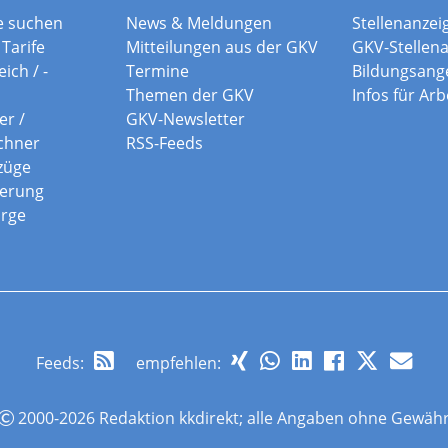
e suchen
News & Meldungen
Stellenanzei
Tarife
Mitteilungen aus der GKV
GKV-Stellen
ich / -
Termine
Bildungsang
Themen der GKV
Infos für Ar
er /
GKV-Newsletter
chner
RSS-Feeds
züge
herung
orge
Feeds
:
empfehlen:
2000-2026 Redaktion kkdirekt; alle Angaben ohne Gewäh