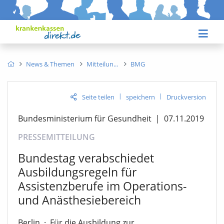
News & Themen
Mitteilun
BMG
|
|
Seite teilen
speichern
Druckversion
Bundesministerium für Gesundheit
|
07.11.2019
PRESSEMITTEILUNG
Bundestag verabschiedet
Ausbildungsregeln für
Assistenzberufe im Operations-
und Anästhesiebereich
Berlin
·
Für die Ausbildung zur