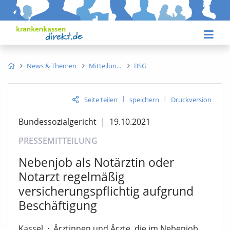
News & Themen
Mitteilun
BSG
|
|
Seite teilen
speichern
Druckversion
Bundessozialgericht
|
19.10.2021
PRESSEMITTEILUNG
Nebenjob als Notärztin oder
Notarzt regelmäßig
versicherungspflichtig aufgrund
Beschäftigung
Kassel
·
Ärztinnen und Ärzte, die im Nebenjob