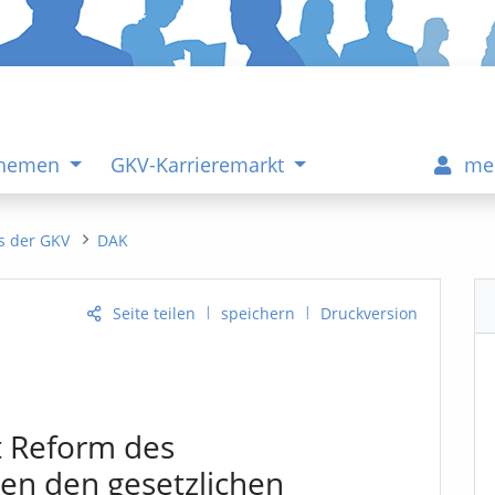
Themen
GKV-Karrieremarkt
me
s der GKV
DAK
|
|
Seite teilen
speichern
Druckversion
t Reform des
hen den gesetzlichen