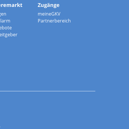
eremarkt
Zugänge
gen
meineGKV
alarm
Partnerbereich
ebote
beitgeber
r