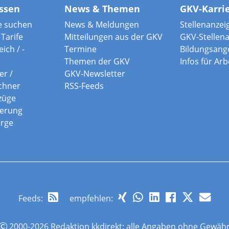
ssen
News & Themen
GKV-Karri
e suchen
News & Meldungen
Stellenanzei
Tarife
Mitteilungen aus der GKV
GKV-Stellen
ich / -
Termine
Bildungsang
Themen der GKV
Infos für Ar
er /
GKV-Newsletter
chner
RSS-Feeds
züge
herung
orge
Feeds
:
empfehlen:
2000-2026 Redaktion kkdirekt; alle Angaben ohne Gewäh