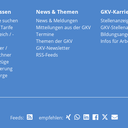
ssen
News & Themen
GKV-Karri
e suchen
News & Meldungen
Stellenanzei
Tarife
Mitteilungen aus der GKV
GKV-Stellen
ich / -
Termine
Bildungsang
Themen der GKV
Infos für Ar
er /
GKV-Newsletter
chner
RSS-Feeds
züge
herung
orge
Feeds
:
empfehlen: