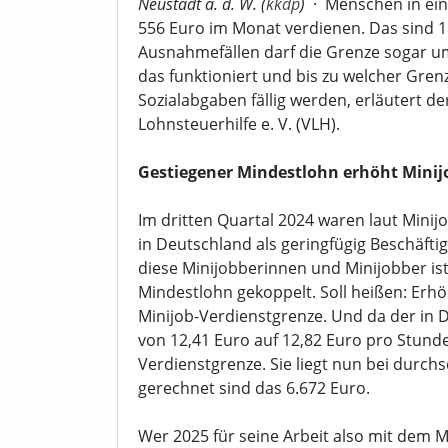
Neustadt a. d. W. (
kkdp
)
·
Menschen in ein
556 Euro im Monat verdienen. Das sind 1
Ausnahmefällen darf die Grenze sogar u
das funktioniert und bis zu welcher Gre
Sozialabgaben fällig werden, erläutert de
Lohnsteuerhilfe e. V. (VLH).
Gestiegener Mindestlohn erhöht Minij
Im dritten Quartal 2024 waren laut Minij
in Deutschland als geringfügig Beschäfti
diese Minijobberinnen und Minijobber ist
Mindestlohn gekoppelt. Soll heißen: Erhö
Minijob-Verdienstgrenze. Und da der in
von 12,41 Euro auf 12,82 Euro pro Stunde 
Verdienstgrenze. Sie liegt nun bei durchs
gerechnet sind das 6.672 Euro.
Wer 2025 für seine Arbeit also mit dem 