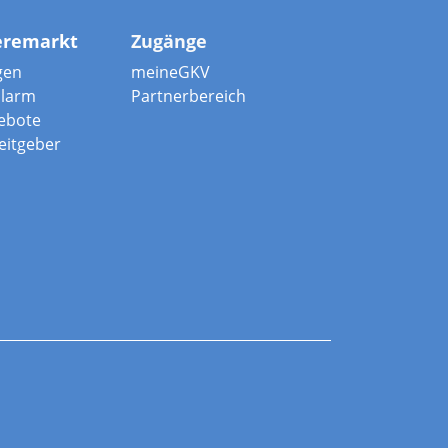
eremarkt
Zugänge
gen
meineGKV
alarm
Partnerbereich
ebote
beitgeber