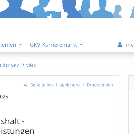
Themen
GKV-Karrieremarkt
me
s der GKV
vdek
|
|
Seite teilen
speichern
Druckversion
2025
halt -
eistungen