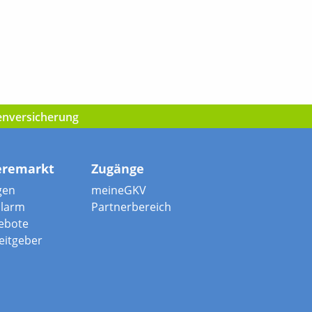
kenversicherung
eremarkt
Zugänge
gen
meineGKV
alarm
Partnerbereich
ebote
beitgeber