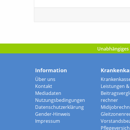
Unabhängiges I
Information
Krankenka
Über uns
Krankenkass
Kontakt
Leistungen & 
Mediadaten
Beitragsvergle
Nutzungsbedingungen
rechner
Datenschutzerklärung
Midijobrechn
Gender-Hinweis
Gleitzonenre
Impressum
Vorstandsbe
Pflegeversic