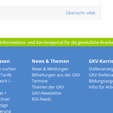
Übersicht: vdek
nformations- und Karriereportal für die gesetzliche Kran
ssen
News & Themen
GKV-Karri
e suchen
News & Meldungen
Stellenanzei
Tarife
Mitteilungen aus der GKV
GKV-Stellen
ich / -
Termine
Bildungsang
Themen der GKV
Infos für Ar
er /
GKV-Newsletter
chner
RSS-Feeds
züge
herung