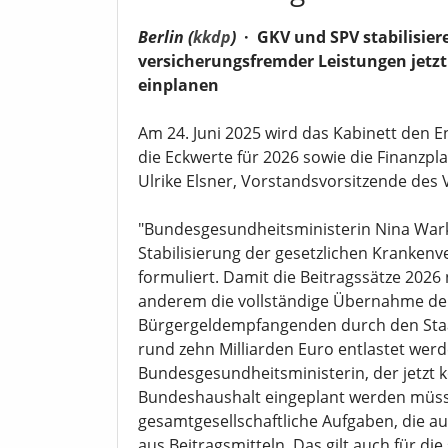
Berlin (
kkdp
)
·
GKV und SPV stabilisie
versicherungsfremder Leistungen jetz
einplanen
Am 24. Juni 2025 wird das Kabinett den 
die Eckwerte für 2026 sowie die Finanzpla
Ulrike Elsner, Vorstandsvorsitzende des 
"Bundesgesundheitsministerin Nina Warke
Stabilisierung der gesetzlichen Krankenv
formuliert. Damit die Beitragssätze 2026 
anderem die vollständige Übernahme de
Bürgergeldempfangenden durch den Staa
rund zehn Milliarden Euro entlastet werd
Bundesgesundheitsministerin, der jetzt
Bundeshaushalt eingeplant werden müss
gesamtgesellschaftliche Aufgaben, die au
aus Beitragsmitteln. Das gilt auch für die