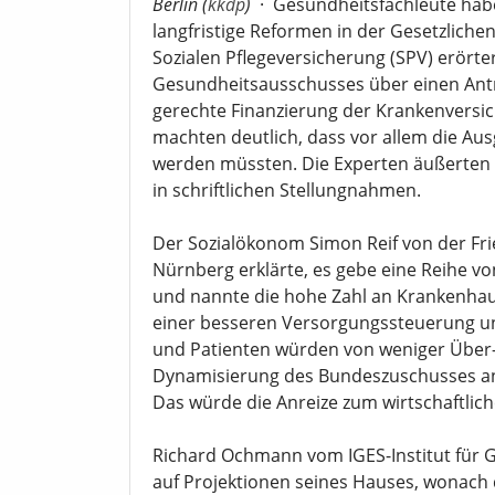
Berlin (
kkdp
)
·
Gesundheitsfachleute habe
langfristige Reformen in der Gesetzlich
Sozialen Pflegeversicherung (SPV) erörte
Gesundheitsausschusses über einen Antr
gerechte Finanzierung der Krankenversi
machten deutlich, dass vor allem die A
werden müssten. Die Experten äußerten 
in schriftlichen Stellungnahmen.
Der Sozialökonom Simon Reif von der Fri
Nürnberg erklärte, es gebe eine Reihe vo
und nannte die hohe Zahl an Krankenha
einer besseren Versorgungssteuerung un
und Patienten würden von weniger Über- 
Dynamisierung des Bundeszuschusses an d
Das würde die Anreize zum wirtschaftli
Richard Ochmann vom IGES-Institut für G
auf Projektionen seines Hauses, wonach 