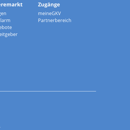
eremarkt
Zugänge
gen
meineGKV
alarm
Partnerbereich
ebote
beitgeber
r