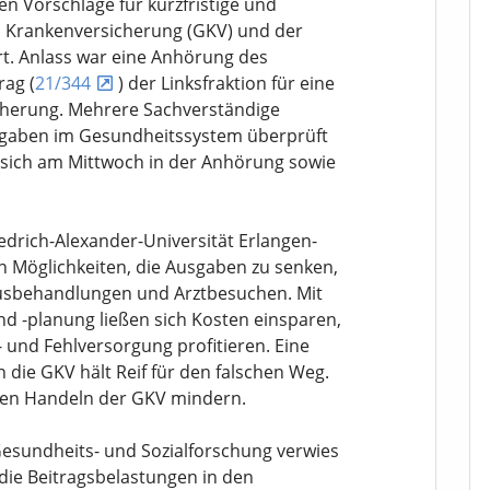
n Vorschläge für kurzfristige und
en Krankenversicherung (GKV) und der
rt. Anlass war eine Anhörung des
ag (
21/344
) der Linksfraktion für eine
cherung. Mehrere Sachverständige
usgaben im Gesundheitssystem überprüft
sich am Mittwoch in der Anhörung sowie
edrich-Alexander-Universität Erlangen-
n Möglichkeiten, die Ausgaben zu senken,
usbehandlungen und Arztbesuchen. Mit
d -planung ließen sich Kosten einsparen,
und Fehlversorgung profitieren. Eine
ie GKV hält Reif für den falschen Weg.
chen Handeln der GKV mindern.
esundheits- und Sozialforschung verwies
die Beitragsbelastungen in den