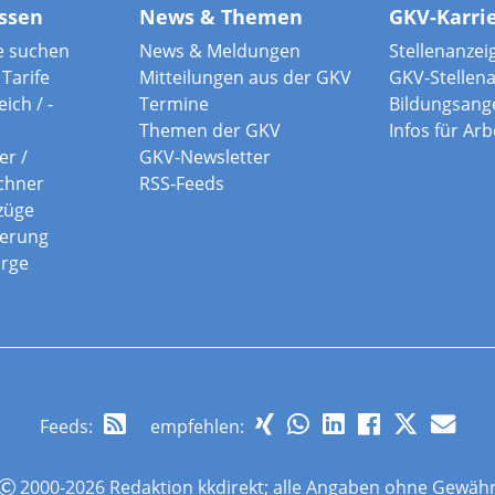
ssen
News & Themen
GKV-Karri
e suchen
News & Meldungen
Stellenanzei
Tarife
Mitteilungen aus der GKV
GKV-Stellen
ich / -
Termine
Bildungsang
Themen der GKV
Infos für Ar
er /
GKV-Newsletter
chner
RSS-Feeds
züge
herung
orge
Feeds
:
empfehlen:
2000-2026 Redaktion kkdirekt; alle Angaben ohne Gewäh