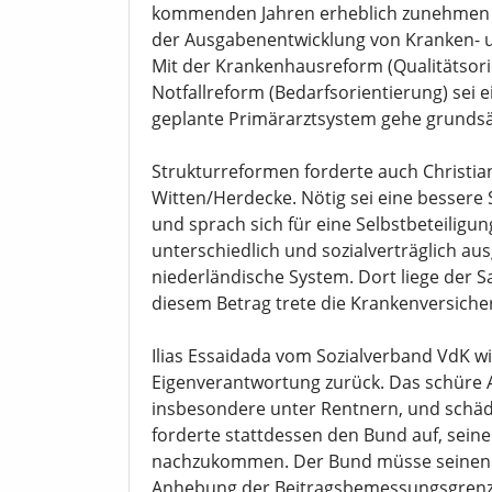
kommenden Jahren erheblich zunehmen w
der Ausgabenentwicklung von Kranken- u
Mit der Krankenhausreform (Qualitätsori
Notfallreform (Bedarfsorientierung) sei e
geplante Primärarztsystem gehe grundsätz
Strukturreformen forderte auch Christian
Witten/Herdecke. Nötig sei eine bessere
und sprach sich für eine Selbstbeteiligu
unterschiedlich und sozialverträglich au
niederländische System. Dort liege der Sa
diesem Betrag trete die Krankenversicher
Ilias Essaidada vom Sozialverband VdK 
Eigenverantwortung zurück. Das schüre A
insbesondere unter Rentnern, und schädi
forderte stattdessen den Bund auf, seine
nachzukommen. Der Bund müsse seinen Z
Anhebung der Beitragsbemessungsgrenze