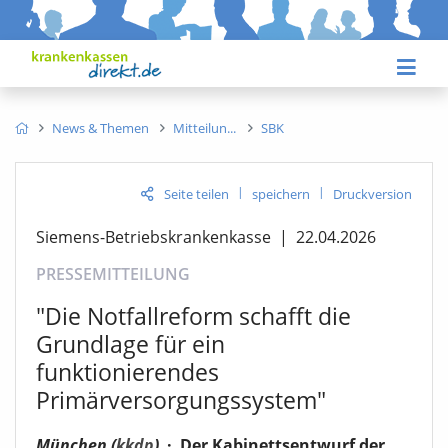
News & Themen
Mitteilun
SBK
|
|
Seite teilen
speichern
Druckversion
Siemens-Betriebskrankenkasse
|
22.04.2026
PRESSEMITTEILUNG
"Die Notfallreform schafft die
Grundlage für ein
funktionierendes
Primärversorgungssystem"
München (
kkdp
)
·
Der Kabinettsentwurf der