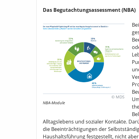
Das Begutachtungsassessment (NBA)
Be
ge
Be
ode
Le
Pun
un
Ve
Pro
Be
© MDS
Um
NBA-Module
th
Be
Alltagslebens und sozialer Kontakte. Da
die Beeinträchtigungen der Selbstständig
Haushaltsführung festgestellt, nicht abe